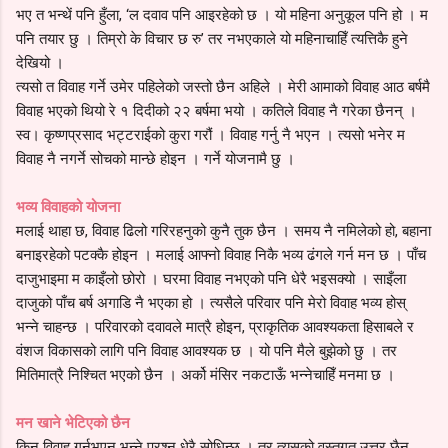
भए त भन्थें पनि हुँला, ‘ल दवाव पनि आइरहेको छ । यो महिना अनुकूल पनि हो । म
पनि तयार छु । तिम्रो के विचार छ रु’ तर नभएकाले यो महिनाचाहिँ त्यत्तिकै हुने
देखियो ।
त्यसो त विवाह गर्ने उमेर पहिलेको जस्तो छैन अहिले । मेरी आमाको विवाह आठ बर्षमै
विवाह भएको थियो रे १ दिदीको २२ बर्षमा भयो । कतिले विवाह नै गरेका छैनन् ।
स्व। कृष्णप्रसाद भट्टराईको कुरा गरौं । विवाह गर्नु नै भएन । त्यसो भनेर म
विवाह नै नगर्ने सोचको मान्छे होइन । गर्ने योजनामै छु ।
भव्य विवाहको योजना
मलाई थाहा छ, विवाह ढिलो गरिरहनुको कुनै तुक छैन । समय नै नमिलेको हो, बहाना
बनाइरहेको पटक्कै होइन । मलाई आफ्नो विवाह निकै भव्य ढंगले गर्न मन छ । पाँच
दाजुभाइमा म काइँलो छोरो । घरमा विवाह नभएको पनि धेरै भइसक्यो । साइँला
दाजुको पाँच बर्ष अगाडि नै भएका हो । त्यसैले परिवार पनि मेरो विवाह भव्य होस्
भन्ने चाहन्छ । परिवारको दवावले मात्रै होइन, प्राकृतिक आवश्यकता हिसाबले र
वंशज विकासको लागि पनि विवाह आवश्यक छ । यो पनि मैले बुझेको छु । तर
मितिमात्रै निश्चित भएको छैन । अर्को मंसिर नकटाऊँ भन्नेचाहिँ मनमा छ ।
मन खाने भेटिएको छैन
किन विवाह गर्नुभएन भन्ने प्रश्न धेरै सोधिन्छ । तर त्यसको वस्तुगत उत्तर छैन