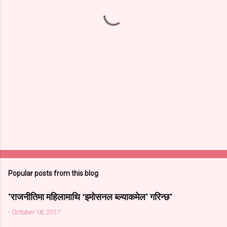
t
s
Popular posts from this blog
'राजनीतिमा महिलामाथि ‘इमोसनल ब्ल्याकमेल’ गरिन्छ'
-
October 18, 2017