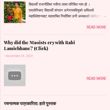
विद्यार्थी राजनीतिमा नवीना लामा परिचित नाम हो ।
एमालेनिकट विद्यार्थी संगठन अनेरास्ववियुको अघिल्लो
महाधिवेशनबाट महासचिव निर्वाचित उनी अध्यक्षको उम्मेदवारको
रूपमा चर्चामा थिइन् । तर पार्टीको आन्तरिक गुटबन्दीको कारण
READ MORE
आफू महासचिवमै सीमित हुनुपरेको उनको भनाइ छ । संगठनले
माघमा राष्ट्रिय सम्मेलन घोषणा गरेसँगै उनी फेरि अध्यक्षको
दौडमा देखिएकी छिन् (बनिन् पनि- ब्ल.)। संगठनको इतिहासमा
Why did the Maoists cry with Rabi
पहिलोपटक उत्पीडित तामाङ समुदायबाट महिला अध्यक्ष बन्न
Lamichhane? (Click)
लागेको दावी प्रस्तुत गर्दै उनले रातोपाटी गेस्ट रुममा आफ्ना
-
November 05, 2023
राजनीतिक जीवनका उतारचढाव यसरी प्रस्तुत गरिन् : नयाँले
तान्यो राजनीतिमा काभ्रे जिल्लाको मादन कुँडारी मेरो घर ।
गाउँमा महेन्द्र मावि थियो । अहिले त्यसको नाम परिवर्तन भएर
सिर्जनशील मावि बनेको छ । सरकारी स्कुल । कामचलाउ
READ MORE
सुविधा थिए । सीमित भौतिक पूर्वाधारबीच सिर्जनशील
अध्ययनको परिकल्पना टाढैको कुरा थियो । पाठ्यपुस्तककै
दायरामा सीमित भइन्थ्यो । स्कुलमा नयाँ शिक्षक आउनु, नयाँ
विद्यार्थी आउनुजस्ता घटना नै सबैभन्दा नयाँ लाग्थे । सात
रचनात्मक पत्रकारिता: हाते पुस्तक
कक्षामा पढदैथें । त्यस्तैमा एकदिन केही नयाँ मान्छे स्कुलमा