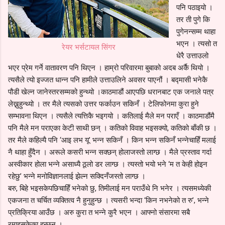
पनि पठाइयो ।
तर ती पुगे कि
पुगेनन्सम्म थाहा
भएन । त्यसो त
रेयर भर्सटायल सिंगर
धेरै उत्ताउलो
भएर प्रेम गर्ने वातावरण पनि थिएन । हाम्रो परिवारमा बुबाको अदब अर्कै थियो ।
त्यसैले त्यो इज्जत धान्न पनि हामीले उत्ताउलिने अवसर पाएनौं । बद्मासी भनेकै
पौडी खेल्न जानेस्तरसम्मको हुन्थ्यो ।काठमाडौं आएपछि धरानबाट एक जनाले पत्र
लेख्नुहुन्थ्यो । तर मैले त्यसको उत्तर फर्काउन सकिनँ । टेलिफोनमा कुरा हुने
सम्भावना थिएन । त्यसैले त्यत्तिकै भइगयो । कतिलाई मैले मन पराएँ । काठमाडौंमै
पनि मैले मन पराएका केटी साथी छन् । कतिको विवाह भइसक्यो, कतिको बाँकी छ ।
तर मैले कहिल्यै पनि ‘आइ लभ यू’ भन्न सकिनँ । किन भन्न सकिनँ भन्नेचाहिँ मलाई
नै थाहा हुँदैन । अरूले कसरी भन्न सक्छन् होलाजस्तो लाग्छ । मैले प्रस्ताव गर्दा
अस्वीकार होला भन्ने असाध्यै ठूलो डर लाग्छ । त्यस्तो भयो भने ‘म त केही होइन
रहेछु’ भन्ने मनोविज्ञानलाई झेल्न सक्दिनँजस्तो लाग्छ ।
बरु, बिहे भइसकेपछिचाहिँ भनेको छु, तिमीलाई मन पराउँथे नि भनेर । त्यसमध्येकी
एकजना त चर्चित व्यक्तित्व नै हुनुहुन्छ । त्यसरी भन्दा ‘किन नभनेको त रु’, भन्ने
प्रतिक्रिया आउँछ । अरु कुरा त भन्ने कुरै भएन । आफ्नो संसारमा सबै
रमाइसकेका हुन्छन् ।