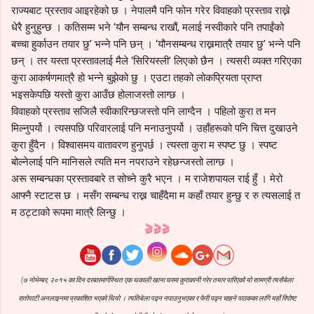
राज्यबाट प्रस्ताव आइरहेको छ । नेपालमै पनि फोन गरेर विवाहको प्रस्ताव राख्ने
धेरै हुनुहुन्छ । कतिसम्म भने ‘यौन सम्बन्ध राखौं, मलाई नस्वीकारे पनि तपाईंको
बच्चा हुर्काउन तयार छु’ भन्ने पनि छन् । ‘यौनसम्बन्ध राख्नमात्रै तयार छु’ भन्ने पनि
छन् । तर यस्ता प्रस्तावलाई मैले ‘सिरियस्ली’ लिएको छैन । त्यसरी व्यक्त गरिएका
कुरा आकर्षणमात्रै हो भन्ने बुझेको छु । एउटा तहको लोकप्रियता प्राप्त
भइसकेपछि यस्तो कुरा आउँछ होलाजस्तो लाग्छ ।
विवाहको प्रस्ताव सजिलै स्वीकारिन्छजस्तो पनि लाग्दैन । पहिलो कुरा त मन
मिल्नुपर्यो । त्यसपछि परिवारलाई पनि मनाउनुपर्यो । उहाँहरूको पनि चित्त दुखाउने
कुरा हुँदैन । विश्वासमय वातावरण हुनुपर्छ । त्यस्ता कुरा म स्पष्ट छु । स्पष्ट
बोल्नेलाई पनि मानिसले त्यति मन नपराउने रहेछन्जस्तो लाग्छ ।
अरू सम्बन्धका प्रस्तावबारे त सोच्ने कुरै भएन । म राजेशपायल राई हुँ । मेरो
आफ्नै स्टाटस छ । मसँग सम्बन्ध राख्न चाहँदैमा म कहाँ तयार हुन्छु र रु त्यसलाई त
म ठट्टाको रूपमा मात्रै लिन्छु ।
🎬
🎬
🎬
(७ नोभेम्बर, २०१५ का दिन दरबारमार्गस्थित एक थकाली खाना घरमा कुराकानी गरेर तयार पारिएको यो सामग्री त्यसैबेला
रातोपाटी अनलाइनमा प्रकाशित भएको थियो । त्यतिबेला पढ्न नपाउनुभएका र फेरी पढ्न चाहने पाठकका लागि यहाँ रिपोष्ट