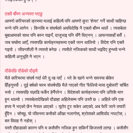
एक्लै बाँच्न अभ्यस्त भएछु
आफ्नो करियरको क्रममा मलाई कहिल्यै पनि आफ्नो कुरा ‘शेयर’ गर्ने साथी चाहिन्छ
भन्ने पनि लागेन । किनकि म संघर्षको अवधिदेखि नै एक्लो बाँच्न थालें । त्यसबेला
बुबाआमाको साथ पनि बस्न पाइनँ, दाजुभाइ पनि सँगै थिएनन् । आफन्तकहाँ बसेँ ।
जब चर्चामा आएँ, त्यसपछि कार्यक्रमहरूमा एक्लै जान थालियो । विदेश पनि एक्लै
गइयो । जीवनशैली नै त्यस्तो बनेछ । त्यसैले नजिकको साथी भइदिए हुन्थ्यो भन्ने
कहिल्यै अनुभूति नै भएन ।
दौडेपछि दौडेको दौड्यै
मैले करियरमा संघर्ष गर्दा धेरै दुःख पाएँ । भरे के खाने भन्ने समस्या बोकेर
हिँड्नुपर्यो । दुई बर्षको चरम संघर्षपछि मैले गाएको गीत ‘फैलियो माया दुबोसरी’ चर्चित
भयो । त्यसपछि पछाडि फर्केर हेर्नैपरेन । विदेशको कार्यक्रममा पनि उत्तिकै माग
हुन थाल्यो । त्यसबेलादेखिको दौडाहा अहिलेसम्म पनि उस्तै छ । अहिले पनि एक
हप्ता नै भएको छैन नेपाल आएको । यूरोप टुर सकेर आएको, अब फेरि जाने तयारी
हुँदैन । सोच्छु, यो जीवनमा कसैको आँखा नलागोस्, श्रोताको आशिर्वाद नघटोस् ।
बरु विवाह नै नहोस् ।
यस्तै दौहाडाको कारण पनि म कसैसँग नजिक हुन सकिनँ किजस्तो लाग्छ । कसैसँग