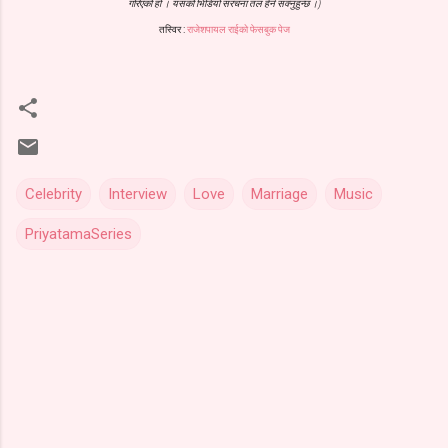
गरिएको हो । यसको भिडियो संरचना तल हेर्न सक्नुहुन्छ ।)
तस्विर :
राजेशपायल राईको फेसबुक पेज
Celebrity
Interview
Love
Marriage
Music
PriyatamaSeries
C
o
m
m
e
n