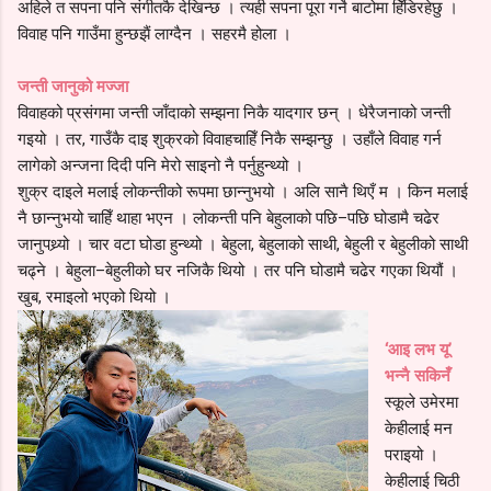
अहिले त सपना पनि संगीतकै देखिन्छ । त्यही सपना पूरा गर्ने बाटोमा हिँडिरहेछु ।
विवाह पनि गाउँमा हुन्छझैं लाग्दैन । सहरमै होला ।
जन्ती जानुको मज्जा
विवाहको प्रसंगमा जन्ती जाँदाको सम्झना निकै यादगार छन् । धेरैजनाको जन्ती
गइयो । तर, गाउँकै दाइ शुक्रको विवाहचाहिँ निकै सम्झन्छु । उहाँले विवाह गर्न
लागेको अन्जना दिदी पनि मेरो साइनो नै पर्नुहुन्थ्यो ।
शुक्र दाइले मलाई लोकन्तीको रूपमा छान्नुभयो । अलि सानै थिएँ म । किन मलाई
नै छान्नुभयो चाहिँ थाहा भएन । लोकन्ती पनि बेहुलाको पछि–पछि घोडामै चढेर
जानुपथ्र्यो । चार वटा घोडा हुन्थ्यो । बेहुला, बेहुलाको साथी, बेहुली र बेहुलीको साथी
चढ्ने । बेहुला–बेहुलीको घर नजिकै थियो । तर पनि घोडामै चढेर गएका थियौं ।
खुब, रमाइलो भएको थियो ।
‘आइ लभ यू’
भन्नै सकिनँ
स्कूले उमेरमा
केहीलाई मन
पराइयो ।
केहीलाई चिठी