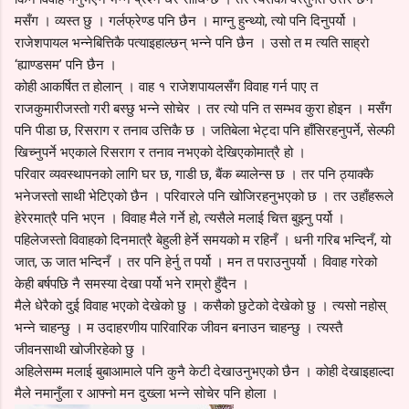
मसँग । व्यस्त छु । गर्लफ्रेण्ड पनि छैन । माग्नु हुन्थ्यो, त्यो पनि दिनुपर्यो ।
राजेशपायल भन्नेबित्तिकै पत्याइहाल्छन् भन्ने पनि छैन । उसो त म त्यति साह्रो
‘ह्याण्डसम’ पनि छैन ।
कोही आकर्षित त होलान् । वाह १ राजेशपायलसँग विवाह गर्न पाए त
राजकुमारीजस्तो गरी बस्छु भन्ने सोचेर । तर त्यो पनि त सम्भव कुरा होइन । मसँग
पनि पीडा छ, रिसराग र तनाव उत्तिकै छ । जतिबेला भेट्दा पनि हाँसिरहनुपर्ने, सेल्फी
खिच्नुपर्ने भएकाले रिसराग र तनाव नभएको देखिएकोमात्रै हो ।
परिवार व्यवस्थापनको लागि घर छ, गाडी छ, बैंक ब्यालेन्स छ । तर पनि ठ्याक्कै
भनेजस्तो साथी भेटिएको छैन । परिवारले पनि खोजिरहनुभएको छ । तर उहाँहरूले
हेरेरमात्रै पनि भएन । विवाह मैले गर्ने हो, त्यसैले मलाई चित्त बुझ्नु पर्यो ।
पहिलेजस्तो विवाहको दिनमात्रै बेहुली हेर्ने समयको म रहिनँ । धनी गरिब भन्दिनँ, यो
जात, ऊ जात भन्दिनँ । तर पनि हेर्नु त पर्यो । मन त पराउनुपर्यो । विवाह गरेको
केही बर्षपछि नै समस्या देखा पर्यो भने राम्रो हुँदैन ।
मैले धेरैको दुई विवाह भएको देखेको छु । कसैको छुटेको देखेको छु । त्यसो नहोस्
भन्ने चाहन्छु । म उदाहरणीय पारिवारिक जीवन बनाउन चाहन्छु । त्यस्तै
जीवनसाथी खोजीरहेको छु ।
अहिलेसम्म मलाई बुबाआमाले पनि कुनै केटी देखाउनुभएको छैन । कोही देखाइहाल्दा
मैले नमानुँला र आफ्नो मन दुख्ला भन्ने सोचेर पनि होला ।