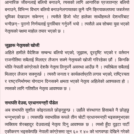
आन्तरिक जीवनलाई बलियो बनाउने, त्यसको लागि आन्तरिक प्रजातन्त्र बलियो
बनाउने, विभिन्न विभाग बलियो बनाउनेलगायतका कुनै पनि क्रियाकलापमा जबर्जस्त
भूमिका देखाउन सकेनन् । त्यसैले हिजो भोट हालेका साथीहरूले देशभरिबाट
भन्दैछन्– पुरानो निर्णयलाई पुनर्विचार गर्नुपर्ने भयो । त्यसैले अब सोचमा युवा भएको
नेतृत्वको पक्षमा माहोल तयार भएको छ ।
जुझारू नेतृत्वको खोजी
अहिले हामीले वैदेशिक सम्बन्ध बलियो भएको, जुझारू, दूरदृष्टि भएको र वर्तमान
राजनीतिमा सबैलाई मिलाएर लैजान सक्ने नेतृत्वको खोजी गरिरहेका छौं । किनकि
भोलि नेपाली कांग्रेसले देशकै नेतृत्व लिनुपर्ने अवस्था आउँछ नै । त्यतिबेला सबैलाई
मिलाएर लैजान सक्नुपर्छ । त्यस्तै जनता र कार्यकर्ताप्रति लगाव भएको, राष्ट्रियता
र राष्ट्रनिर्माणमा योगदान दिनसक्ने क्षमता भएको नेतृत्व अहिलेको आश्यकता हो ।
त्यसको लागि गतिशील नेतृत्व आवश्यक छ ।
सभापति देउवा, प्रधानमन्त्री पौडेल
अब सभापति सुशील कोइरालाले छोड्नुहुन्छ । उहाँले संस्थागत हिसाबले नै छोड्छु
भन्नुभएको छ । त्यसपछि स्वाभाविक रूपले तीन चोटी प्रधानमन्त्री भइसक्नुभएका
व्यक्तित्व शेरबहादुर देउवालाई नेतृत्व दिनु आवश्यक छ । त्यसो हुँदा दुइटा पार्टी
एकीकरण भइसकेपछि नेपाली कांग्रेसमा जुन ६० र ४० को भागवण्डा देखिने गरेको