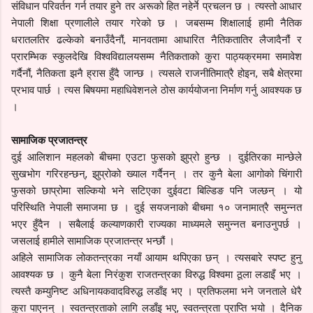
संविधान परिवर्तन गर्न तयार हुने तर अरूको हित नहेर्ने प्रचलन छ । त्यस्तो आधार
नेपाली शिक्षा प्रणालीले तयार गरेको छ । जबसम्म शिक्षालाई हामी नैतिक
धरातलतिर ढल्केको बनाउँदैनौं, मानवतामा आधारित नैतिकतातिर लैजादैनौं र
प्रारम्भिक स्कुलदेखि विश्वविद्यालयसम्म नैतिकताको कुरा पाठ्यक्रममा समावेश
गर्दैनौं, नैतिकता झनै ह्रास हुँदै जान्छ । त्यसले राजनीतिमात्रै होइन, सबै क्षेत्रमा
प्रभाव पार्छ । त्यस बिषयमा महाधिवेशनले ठोस कार्ययोजना निर्माण गर्नु आवश्यक छ
।
सामाजिक प्रजातन्त्र
दुई आलिशान महलको बीचमा एउटा फुसको झुप्रो हुन्छ । दुईतिरका मान्छेले
सुखभोग गरिरहन्छन्, झुप्रोको ख्याल गर्दैनन् । तर कुनै बेला आगोको चिंगारी
फुसको छाप्रोमा सल्कियो भने सटिएका दुईवटा बिल्डिङ पनि जल्छन् । यो
परिस्थिति नेपाली समाजमा छ । दुई सयजनाको बीचमा १० जनामात्रै समुन्नत
भएर हुँदैन । सबैलाई कल्याणकारी राज्यका माध्यमले समुन्नत बनाउनुपर्छ ।
जसलाई हामीले सामाजिक प्रजातन्त्र भन्छौं ।
अहिले सामाजिक लोकतन्त्रका नयाँ आयाम थपिएका छन् । त्यसबारे स्पष्ट हुनु
आवश्यक छ । कुनै बेला निरंकुश राजतन्त्रका विरुद्ध विश्वमा ठूला लडाइँ भए ।
त्यस्तै कम्युनिष्ट अधिनायकवादविरुद्ध लडाँइ भए । प्रतिफलमा भने जनताले धेरै
कुरा पाएनन् । स्वतन्त्रताको लागि लडाँइ भए, स्वतन्त्रता प्राप्ति भयो । दैनिक