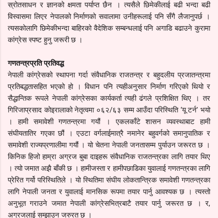
स्रोतसाधन र ज्ञानको क्षमता पर्याप्त छैन । त्यसैले छिमेकीलाई बढी भन्दा बढी
विस्वासमा लिएर नेपालको निर्माणको सवालामा उनीहरूलाई पनि सँगै लैजानुपर्छ ।
त्यसकोलागि छिमेकीभन्दा बाहिरको वैदेशिक सम्बन्धलाई पनि अगाडि बढाउने कुरामा
कांग्रेस स्पष्ट हुनु जरूरी छ ।
गणतन्त्रप्रति प्रतिवद्ध
नेपाली कांग्रेसको स्थापना गर्दा संवैधानिक राजतन्त्र र बहुदलीय प्रजातन्त्रमा
प्रतिबद्धतासहित भएको हो । विधान पनि त्यहीअनुसार निर्माण गरिएको थियो र
सैद्धान्तिक रूपले नेपाली कांग्रेसका कार्यकर्ता त्यही ढंगले प्रशिक्षित थिए । तर
गिरिजाप्रसाद कोइरालाको नेतृत्वमा ०६२/६३ सम्म आउँदा परिस्थिति ‘यू टर्न’ भयो
। हामी समावेशी गणतन्त्रमा गयौं । एकलकाँटे शासन व्यवस्थाबाट हामी
संघीयतातिर गएका छौं । एउटा वर्गलाईमात्रै नमानेर बहुवर्गको समानुपातिक र
समावेशी राज्यप्रणालीमा गयौं । यो चेतना नेपाली जनतासम्म पुर्याउन जरूरत छ ।
किनिक हिजो हाम्रा अग्रज बुबा दाइहरू संवैधानिक राजतन्त्रका लागि तयार थिए
। त्यो जमात अझै बाँकी छ । हामीजस्ता र हामीपछाडिका युवालाई गणतन्त्रका लागि
प्रेरित गर्यो परिस्थितिले । यो स्थितिमा संघीय लोकतान्त्रिक समावेशी गणतन्त्रका
लागि नेपाली जनता र युवालाई मानसिक रूपमा तयार पार्नु आवश्यक छ । त्यस्तो
अनुभूत गराउने जमात नेपाली कांग्रेसभित्रबाटै तयार पार्नु जरूरत छ । र,
अग्रजलाई सम्झाउन जरुरत छ ।