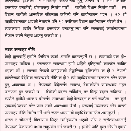
कांग्रेसको दृष्टिकोण र मार्गचित्र सार्वजनिक हुनु जरूरी छ । हामी लिखित
दस्तावेज बनाउँछौं, घोषणापत्र निर्माण गर्छौं । पार्टीको विधान निर्माण गर्छौं । तर
विधान पार्टीको आन्तरिक जीवनका कहिल्यै पनि कार्यान्वायन भएन । १२ औं
महाधिवेशनबाट आएको नेतृत्वले पनि ९८ प्रतिशत विधान कार्यान्वायन गरेको छैन ।
त्यसकारण खालि लिखित दस्तावेज बनाउनुभन्दा पनि त्यसलाई कार्यान्वायनमा
लैजान सक्ने नेतृत्व आउनु जरूरी छ ।
स्पष्ट परराष्ट्र नीति
केही कुराचाहिँ हामीले लिखित रूपमै अगाडि बढाउनुपर्ने छ । त्यसमध्ये एक हो–
परराष्ट्र मामिला । पराराष्ट्र सम्बन्धमा हामी अहिले इतिहासमै कमजोर सावित
भएका छौं । त्यसमा नेपाली कांग्रेसको सैद्धान्तिक दृष्टिकोण के हो ? नेपाली
कांग्रेसको वैदेशिक सम्बन्धबारे नीति के हो ? त्यो महाधिवेशनमा छलफल गरेर स्पष्ट
हुनु आवश्यक छ । नेपालको विदेशसँग सम्बन्ध, छिमेकीसँग सम्बन्धबारे गहन
छलफल हुन जरूरी छ । छिमेकी बदल्न सकिँदैन, तर मित्र बदल्न सकिन्छ ।
त्यसैले हामीले भारत र चीनसँग सम्बन्धमा केही फेरबदल त गर्न सकौंला । तर कुनै
एकलाई ‘क्रस’ गरेर जान सक्ने अवस्थामा छैनौं । यसलाई मध्यनजर गरेर कस्तो
परराष्ट्र नीति निर्माण गर्ने भन्ने स्पष्ट धारणा यो महाधिवेशनमार्फत आउनुपर्छ ।
भारत र चीनलाई विश्वासमा लिएर उनीहरूसँग भएको सीप र स्रोतसाधनलाई
नेपालको विकासको पक्षमा सदुपयोग गर्न जरुरी छ । हामीले जति कुरा गरेपनि हाम्रो