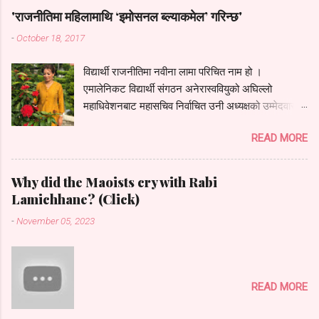
'राजनीतिमा महिलामाथि ‘इमोसनल ब्ल्याकमेल’ गरिन्छ'
-
October 18, 2017
विद्यार्थी राजनीतिमा नवीना लामा परिचित नाम हो ।
एमालेनिकट विद्यार्थी संगठन अनेरास्ववियुको अघिल्लो
महाधिवेशनबाट महासचिव निर्वाचित उनी अध्यक्षको उम्मेदवारको
रूपमा चर्चामा थिइन् । तर पार्टीको आन्तरिक गुटबन्दीको कारण
READ MORE
आफू महासचिवमै सीमित हुनुपरेको उनको भनाइ छ । संगठनले
माघमा राष्ट्रिय सम्मेलन घोषणा गरेसँगै उनी फेरि अध्यक्षको
दौडमा देखिएकी छिन् (बनिन् पनि- ब्ल.)। संगठनको इतिहासमा
Why did the Maoists cry with Rabi
पहिलोपटक उत्पीडित तामाङ समुदायबाट महिला अध्यक्ष बन्न
Lamichhane? (Click)
लागेको दावी प्रस्तुत गर्दै उनले रातोपाटी गेस्ट रुममा आफ्ना
-
November 05, 2023
राजनीतिक जीवनका उतारचढाव यसरी प्रस्तुत गरिन् : नयाँले
तान्यो राजनीतिमा काभ्रे जिल्लाको मादन कुँडारी मेरो घर ।
गाउँमा महेन्द्र मावि थियो । अहिले त्यसको नाम परिवर्तन भएर
सिर्जनशील मावि बनेको छ । सरकारी स्कुल । कामचलाउ
READ MORE
सुविधा थिए । सीमित भौतिक पूर्वाधारबीच सिर्जनशील
अध्ययनको परिकल्पना टाढैको कुरा थियो । पाठ्यपुस्तककै