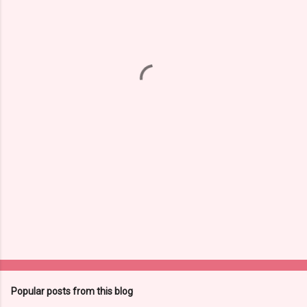
m
e
n
t
s
Popular posts from this blog