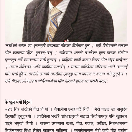
‘नयाँ’को खोज डा. कृष्णहरि बरालका गीतका बिशेषता हुन् । यही विशेषताले उनका
गीत बजारमा ‘हिट’ हुन्छन्/छन् । सकेसम्म अरुले नभनेका कुरा फरक शैलीमा
प्रस्तुत गर्ने ध्याउन्नमा उनी हुन्छन् । कहिल्यै कापी कलम लिएर गीत लेख्न बस्दैनन्
। मनमा लेखिन्छ, अनि कापीमा उतार्छन् । मनमा कतिबेला लेखिन्छ भन्ने उनलाई
पनि पत्तो हुँदैन, त्यसैले उनको खल्तीमा एकदुइ पाना कागज र कलम भने टुट्दैन ।
उनै गीतकारले आफ्ना चर्चितमध्येका पाँच गीतको पृष्ठकथा यसरी बताए :
के भूल भयो प्रिया
०४२ तिर लेखेको गीत हो यो । नेपालीमा एमए गर्दै थिएँ । मेरो गाइड डा. बासुदेव
त्रिपाठी हुनुहुन्थ्यो । त्यतिबेला भर्खरै शोधपत्रको सट्टा सिर्जनापत्र पनि बुझाउन
पाइने भएको थियो । जसमा उपन्यास कथा, गीत, गजल, कविता, निबन्धजस्ता
सिर्जनात्मक विधा लेखेर बुझाउन सकिन्छ । त्यसबेलासम्म मेरो केही गीत चर्चामा