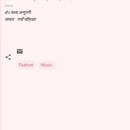
܀܀܀
✍ कला अनुरागी
साभार : नयाँ पत्रिका
Feature
Music
C
o
m
m
e
n
t