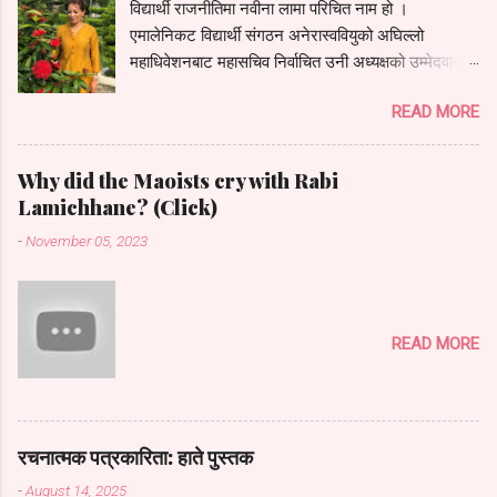
विद्यार्थी राजनीतिमा नवीना लामा परिचित नाम हो ।
एमालेनिकट विद्यार्थी संगठन अनेरास्ववियुको अघिल्लो
महाधिवेशनबाट महासचिव निर्वाचित उनी अध्यक्षको उम्मेदवारको
रूपमा चर्चामा थिइन् । तर पार्टीको आन्तरिक गुटबन्दीको कारण
READ MORE
आफू महासचिवमै सीमित हुनुपरेको उनको भनाइ छ । संगठनले
माघमा राष्ट्रिय सम्मेलन घोषणा गरेसँगै उनी फेरि अध्यक्षको
दौडमा देखिएकी छिन् (बनिन् पनि- ब्ल.)। संगठनको इतिहासमा
Why did the Maoists cry with Rabi
पहिलोपटक उत्पीडित तामाङ समुदायबाट महिला अध्यक्ष बन्न
Lamichhane? (Click)
लागेको दावी प्रस्तुत गर्दै उनले रातोपाटी गेस्ट रुममा आफ्ना
-
November 05, 2023
राजनीतिक जीवनका उतारचढाव यसरी प्रस्तुत गरिन् : नयाँले
तान्यो राजनीतिमा काभ्रे जिल्लाको मादन कुँडारी मेरो घर ।
गाउँमा महेन्द्र मावि थियो । अहिले त्यसको नाम परिवर्तन भएर
सिर्जनशील मावि बनेको छ । सरकारी स्कुल । कामचलाउ
READ MORE
सुविधा थिए । सीमित भौतिक पूर्वाधारबीच सिर्जनशील
अध्ययनको परिकल्पना टाढैको कुरा थियो । पाठ्यपुस्तककै
दायरामा सीमित भइन्थ्यो । स्कुलमा नयाँ शिक्षक आउनु, नयाँ
विद्यार्थी आउनुजस्ता घटना नै सबैभन्दा नयाँ लाग्थे । सात
रचनात्मक पत्रकारिता: हाते पुस्तक
कक्षामा पढदैथें । त्यस्तैमा एकदिन केही नयाँ मान्छे स्कुलमा
आए । एउटा कक्...
-
August 14, 2025