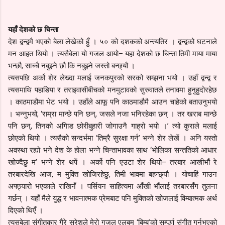
यहाँ देशको छ चिन्ता
देश द्वन्द्वमै भएको बेला लेखेको हुँ । ५० को दशकको अन्त्यतिर । द्वन्द्वको घटनाले
मन आहत थियो । त्यसैबेला यो गजल आयो– यहा देशको छ चिन्ता तिमी माया माया
भन्छौ, साच्चै नबुझ्ने छौ कि नबुझ्ने जस्तो बन्छ्यौ ।
त्यसपछि अर्को शेर लेख्दा मलाई जनकपुरको सरको सम्झना भयो । उहाँ द्वन्द्व र
त्यसमाथि पहाडिया र तराइवासीबीचको मनमुटावको सुरुवातले तनावमा हुनुहुदोरहेछ
। काठमाडौमा भेट भयो । उहाँले आफू पनि काठमाडौमै आउन चाहेको बताउनुभयो
। भन्नुभयो, ‘राम्रा मान्छे पनि छन्, जसले नजा भनिरहेका छन् । तर खराब मान्छे
पनि छन्, तिनको अगािड छोरीबुहारी जोगाउनै गाह्रो भयो ।’ त्यो कुराले मलाई
छोएको थियो । त्यसैको सन्दर्भमा ‘तिम्रै सुरक्षा गर्न’ भन्ने शेर लेखें । अनि यस्तो
अवस्था रह्यो भने देश के होला भन्ने चिन्ताभावका साथ ‘भोलिका सन्ततिको आधार
खोज्दैछु म’ भन्ने शेर थपें । अर्को पनि एउटा शेर थियो– तरबार आखीभौं रे
तरबारदेखि आज, म मुक्ति खोजिरहेछु, तिमी भावमा बहन्छ्यौ । योचाहिं गाउन
अफ्ठ्यारो भएकाले राखिनँ । पर्सियन साहित्यमा आँखी भौंलाई तरबारसँग तुलना
गर्छन् । यहाँ मैले युद्ध र भावनात्मक प्रेमबाट पनि मुक्तिको खोजलाई विम्बात्मक अर्थ
दिएको थिएँ ।
त्यसबेला संगीतकार गैरे सुरेशले मेरो गजल एलबम ‘बिम्ब’को सम्पूर्ण संगीत गर्नुभएको