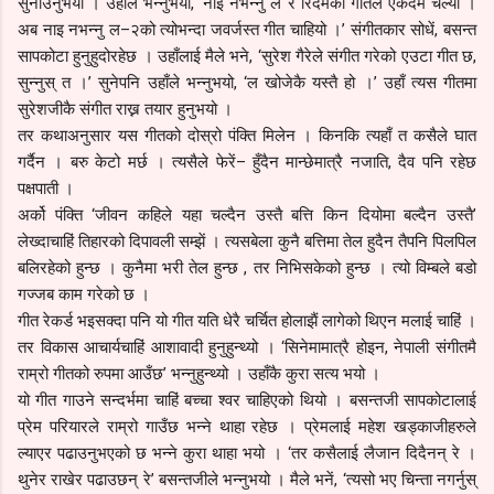
सुनाउनुभयो । उहाँले भन्नुभयो, ‘नाइँ नभन्नु ल र रिदमको गीतले एकदमै चल्यो ।
अब नाइ नभन्नु ल–२को त्योभन्दा जवर्जस्त गीत चाहियो ।’ संगीतकार सोधें, बसन्त
सापकोटा हुनुहुदोरहेछ । उहाँलाई मैले भने, ‘सुरेश गैरेले संगीत गरेको एउटा गीत छ,
सुन्नुस् त ।’ सुनेपनि उहाँले भन्नुभयो, ‘ल खोजेकै यस्तै हो ।’ उहाँ त्यस गीतमा
सुरेशजीकै संगीत राख्न तयार हुनुभयो ।
तर कथाअनुसार यस गीतको दोस्रो पंक्ति मिलेन । किनकि त्यहाँ त कसैले घात
गर्दैन । बरु केटो मर्छ । त्यसैले फेरें– हुँदैन मान्छेमात्रै नजाति, दैव पनि रहेछ
पक्षपाती ।
अर्को पंक्ति ‘जीवन कहिले यहा चल्दैन उस्तै बत्ति किन दियोमा बल्दैन उस्तै’
लेख्दाचाहिं तिहारको दिपावली सम्झें । त्यसबेला कुनै बत्तिमा तेल हुदैन तैपनि पिलपिल
बलिरहेको हुन्छ । कुनैमा भरी तेल हुन्छ , तर निभिसकेको हुन्छ । त्यो विम्बले बडो
गज्जब काम गरेको छ ।
गीत रेकर्ड भइसक्दा पनि यो गीत यति धेरै चर्चित होलाझैं लागेको थिएन मलाई चाहिं ।
तर विकास आचार्यचाहिं आशावादी हुनुहुन्थ्यो । ‘सिनेमामात्रै होइन, नेपाली संगीतमै
राम्रो गीतको रुपमा आउँछ’ भन्नुहुन्थ्यो । उहाँकै कुरा सत्य भयो ।
यो गीत गाउने सन्दर्भमा चाहिं बच्चा श्वर चाहिएको थियो । बसन्तजी सापकोटालाई
प्रेम परियारले राम्रो गाउँछ भन्ने थाहा रहेछ । प्रेमलाई महेश खड्काजीहरुले
ल्याएर पढाउनुभएको छ भन्ने कुरा थाहा भयो । ‘तर कसैलाई लैजान दिदैनन् रे ।
थुनेर राखेर पढाउछन् रे’ बसन्तजीले भन्नुभयो । मैले भनें, ‘त्यसो भए चिन्ता नगर्नुस्