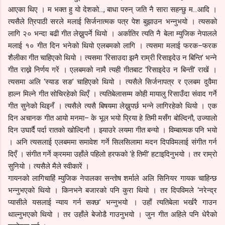
आएका थिए । म भक्त हु यो देशको..., बाधा परुन् जति नै सारा सहन्छु म...आदि ।
त्यसैले त्रिपाठी सरले मलाई सिर्जनात्मक पत्र पेश बुझाउन भन्नुभयो । त्यसको
लागि २० भन्दा बढी गीत लेख्नुपर्ने थियो । अर्कातिर त्यति नै बेला म्युजिक नेपालले
मलाई १० गीत दिन भनेको थियो एलबमको लागि । त्यसमा मलाई फरक–फरक
शैलीका गीत चाहिएको थियो । त्यसमा ‘रिसाउदा झनै राम्री रिसाइदेउ न बिन्ति’ भन्ने
गीत राख्ने निर्णय गरें । एलबमको नामै त्यही गीतबाट ‘रिसाइदेउ न बिन्ती’ राखें ।
त्यसमा अलि ‘स्याड सङ’ चाहिएको थियो । त्यसैले सिर्जनापत्र र एलबम दुवैमा
हाल्न मिल्ने गीत सोचिरहेको थिएँ । त्यतिबेलासम्म कोही मायालु रिसाउँदा संवाद गर्ने
गीत सुनेको थिइनँ । त्यसैले त्यसै बिषयमा लेख्नुपर्छ भन्ने लागिरहेको थियो । एक
दिन अचानक गीत आयो मनमा– के भूल भयो प्रिया हे तिमी मसँग बोल्दिनौ, उज्यालो
दिन उघार्दै पर्दा रातको खोल्दिनौ । झ्याउरे लयमा गीत बन्यो । विम्बात्मक पनि भयो
। अनि त्यसलाई एलबममा समावेश गर्ने सिलसिलामा मदन दिपविमलाई संगीत गर्न
दिएँ । संगीत गर्ने क्रममा उहाँले पहिलो हरफको ‘हे तिमी’ हटाइदिनुभयो । तर राम्रो
सुनियो । त्यसैले मैले स्वीकारें ।
गायनको लागिचाहिं म्युजिक नेपालका सन्तोष शर्माले अलि सिनियर गायक चाहिन्छ
भन्नुभएको थियो । किनभने बजारको पनि कुरा थियो । तर दिपविमले ‘नरेन्द्र
प्यासीले यसलाई न्याय गर्न सक्छ’ भन्नुभयो । उहाँ त्यतिबेला भर्खरै गाउन
थाल्नुभएको थियो । तर उहाँले बेजोडै गाउनुभयो । जुन गीत अहिले पनि धेरैको