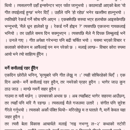
थियो । त्यसलगत्तै उहाँ इन्सपेन्टर भएर पर्वत जानुभयो । काठमाडौ आएको बेला ‘यो
गीत तपाईलाई हुन्छ’ भनेर दिएँ । उहाँले पनि ‘हो रहेछ’ भनेर खल्तीमा हाल्नुभयो ।
त्यतिखेरै रेकर्ड गर्ने सोच पनि आएन । एकबर्षपछि सरुवा भएर हलचोक आइसकेपछि
भन्नुभयो, ‘मैले धून हालेको छु । रेकर्ड गर्ने होइन ?’ त्यसपछि एकजना गायकलाई
भनियो । तर उहाँले समय दिन सक्नुभएन । त्यसपछि मैले नै दिपक लिम्बुलाई भनें
। उनले गाए । गीत अपेक्षा गरेभन्दा पनि बढी चर्चित भयो । यसमा भएको विचार र
कलाको संयोजन म आफैंलाई पन मन परेको छ । मलाई लाग्छ– विचार कोरा रुपमा
आयो भने त्यो साहित्य हुँदैन ।
मर्ने कसैलाई रहर हुँदैन
एकदिन छोरीले भनिन्, ‘मृत्युबारे पनि गीत लेख्नु न ।’ त्यही सोचिरहेको थिएँ । एक
दिन आयो– मर्ने कसैलाई रहर हुदैन, तर नमरेको प्रहर हुदैन । भागेर जाउ कुन
ठाउ जाउ । मान्छे नमर्ने सहर हुदैन ।
गाउमा त यसै मर्छन् । उपचारको अभाव छ । अब त्यहाँबाट भागेर सहरमा आउँछन्,
तर त्यहाँ पनि मरि नै रहन्छ । त्यसलाई मैले गजलमा उतारें । संगीत पनि सुरेश
गैरेले गर्नुभयो । त्यसको अर्को पंक्ति थियो– मरिरहेछु म त घातले नै, मार्ने केवल यहा
जहर हुदैन ।
तर त्यसै बेला विकास आचार्यले मलाई ‘नाइ नभन्नु ल–२’ कथाको स्टोरी