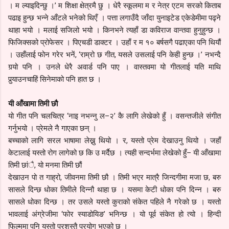
। म ल्याइदिन्छु ।’ म शिक्षा क्षेत्रमै छु । धेरै स्कूलमा म र नेत्र एटम सरको किताब
पढाइ हुन्छ भन्ने आँटले भनेको थिएँ । पत्ता लगाउँदै जाँदा युनाइटेड एकेडेमीमा पढ्ने
थाहा भयो । मलाई सजिलो भयो । किनभने त्यहाँ डा कविराज वान्तवा हुनुहुन्छ ।
फिजिक्सको प्रोफेसर । पिएचडी डाक्टर । उहाँ र म १० बर्षसगै पढाएका पनि थियौं
। उहाँलाई फोन गरेर भनें, ‘राम्रो छ गीत, यसले उसलाई पनि केही हुन्छ ।’ नभन्दै
गर्‍यो पनि । उनले धेरै अवार्ड पनि पाए । वास्तवमा यो गीतलाई यति माथि
पुर्‍याउनचाहिं सिनेमाको पनि हात छ ।
यी आँखामा तिमी छौ
यो गीत पनि चलचित्र ‘नाइ नभन्नु ल–२’ कै लागि लेखेको हुँ । वसन्तजीले संगीत
गर्नुभयो । प्रेमले नै गाएका छन् ।
बच्चाको लागि सरल भाषामा लेख्नु थियो । र, यस्तो प्रेम देखाउनु थियो । जहाँ
केटालाई यस्तो रोग लागेको छ कि उ मर्दैछ । त्यही सन्दर्भमा लेखेको हुँ– यी आँखामा
तिमी छांै, यो मनमा तिमी छौं
देखाउन पो त गाह्रो, जीवनमा तिमी छौ । तिमी भएर मात्रै जिन्दगीमा मजा छ, बरु
सासले दिन्छ धोका तिमीले दिन्नौ थाहा छ । यसमा केटी धोका पनि दिन्न । बरु
सासले धोका दिन्छ । तर उसले यस्तो कुराको संकेत पहिले नै गरेको छ । यस्तो
भावलाई अंग्रेजीमा ‘फोर स्याडोयिङ’ भनिन्छ । यो पूर्व संकेत हो त्यो । हिन्दी
फिल्ममा पनि यस्तो प्रशस्तै प्रयोग भएको छ ।