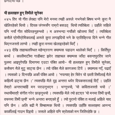
छनोटमा पर्छ ।
यी हल्लाहरु हुन् तिमीले सुनेका
०४५ तिर यो गीत लेख्दा पनि मेरो मनमा त्यही अरुले नभनेको बिषय भन्ने कुरा नै
खेलिरहेको थियो । दिपक जंगमसँग राम्रो बसउठ् थियो त्यतिबेला । उहाँले जहिले
पनि नयाँ गीत सोधिरहनुहन्थ्यो । म अरुभन्दा नयाँको खोजमा थिएँ । त्यतिबेला
कसैले प्रेमीप्रेमिकालाई अरुले कुरा लगाइदियो भने के प्रतिक्रिया दिने भन्ने गीत
थिएनजस्तो लाग्यो । त्यही कुरा मनमा खेलाइरहेको थिएँ ।
०४३ देखि ताहाचलस्थित महेन्द्ररत्न क्याम्पस पढाउन थालेको थिएँ । । किर्तिपुर
बस्थें । कालीमाटीमा गाडीबाट झरेर ताहाचल क्याम्पस जाँदा बसन्तपुरतिर जाने
पुलमा आइपुगेपछि दिमागमा एउटा पंक्ति आयो– यी हल्लाहरु हुन् तिमीले सुनेका,
कसैसग मैले मुटु साट्या छैन । त्यो पंक्ति मैले कागजमा टिपें । क्याम्पस गएँ, पढाएँ
। त्यसको २ दिनपछि अर्को पंक्ति आयो । ‘नपत्याए हेर चिरेर यो छाती तिमीलाई मैले
कहिल्यै ढाट्या छैन ।’ त्यसपछि मैले दुइ अन्तरा थपेर दिपकसरलाई दिएँ । उहाँले
तेस्रो अन्तराचाहिं मन पराउनुभएन । भन्नुभयो, ‘यो कविताजस्तो भयो ।’
स्थायीमात्रै संगीत गरेर छाड्नुभयो । त्यसपछि मैले त्यो हटाएर ‘यो मनमा तिमी छ्यौ,
वचनमा तिमी छ्यौ’ भन्ने अन्तरा बनाएको हुँ । त्यो पुरानो पंक्ति त मलाई अहिले याद
पनि छैन । अलि बढी नै विम्बात्मक थियो । त्यसपछि उहाँकै सल्लाहमा आनन्द
कार्कीलाई गाउन दिइयो । जसले अहिले पनि स्रोताको मन जितिरहेकै छ ।