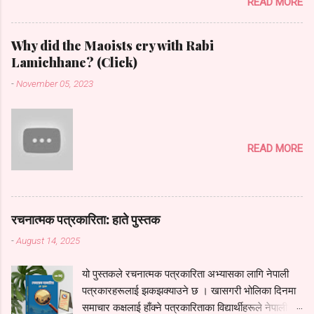
READ MORE
आफू महासचिवमै सीमित हुनुपरेको उनको भनाइ छ । संगठनले
माघमा राष्ट्रिय सम्मेलन घोषणा गरेसँगै उनी फेरि अध्यक्षको
दौडमा देखिएकी छिन् (बनिन् पनि- ब्ल.)। संगठनको इतिहासमा
Why did the Maoists cry with Rabi
पहिलोपटक उत्पीडित तामाङ समुदायबाट महिला अध्यक्ष बन्न
Lamichhane? (Click)
लागेको दावी प्रस्तुत गर्दै उनले रातोपाटी गेस्ट रुममा आफ्ना
-
November 05, 2023
राजनीतिक जीवनका उतारचढाव यसरी प्रस्तुत गरिन् : नयाँले
तान्यो राजनीतिमा काभ्रे जिल्लाको मादन कुँडारी मेरो घर ।
गाउँमा महेन्द्र मावि थियो । अहिले त्यसको नाम परिवर्तन भएर
सिर्जनशील मावि बनेको छ । सरकारी स्कुल । कामचलाउ
READ MORE
सुविधा थिए । सीमित भौतिक पूर्वाधारबीच सिर्जनशील
अध्ययनको परिकल्पना टाढैको कुरा थियो । पाठ्यपुस्तककै
दायरामा सीमित भइन्थ्यो । स्कुलमा नयाँ शिक्षक आउनु, नयाँ
विद्यार्थी आउनुजस्ता घटना नै सबैभन्दा नयाँ लाग्थे । सात
रचनात्मक पत्रकारिता: हाते पुस्तक
कक्षामा पढदैथें । त्यस्तैमा एकदिन केही नयाँ मान्छे स्कुलमा
आए । एउटा कक्...
-
August 14, 2025
यो पुस्तकले रचनात्मक पत्रकारिता अभ्यासका लागि नेपाली
पत्रकारहरूलाई झकझक्याउने छ । खासगरी भोलिका दिनमा
समाचार कक्षलाई हाँक्ने पत्रकारिताका विद्यार्थीहरूले नेपाली