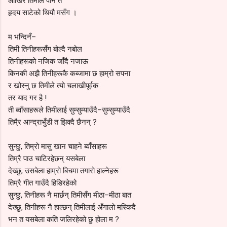
आखिर तिमीले पनि त
हृदय साटेको थियौ मसँग ।
म भन्दिनँ–
तिमी तिनीहरूसँग बोल्दै नबोल
तिनीहरूको नजिक जाँदै नजाऊ
किनकी अझै तिनीहरूकै कब्जामा छ हाम्रो सपना
र खोस्नु छ तिमीले त्यो चलाखीपूर्वक
तर याद गर है !
ती ब्वाँसाहरूले तिमीलाई सुम्सुम्याउँदै–सुम्सुम्याउँदै
तिमै्र आन्द्राभुँडी त झिक्दै छैनन् ?
सुन्छु, तिम्रो मासु खान चाहने ब्वाँसाहरू
तिम्रै पाउ चाटिरहेछन् यसबेला
देख्छु, उसबेला हाम्रो बिचमा तगारो हाल्नेहरू
तिम्रै गीत गाउँदै हिडिरहेको
सुन्छु, तिनीहरू नै मार्छन् तिमीसँग मीठा–मीठा बात
देख्छु, तिनीहरू नै हाल्छन् तिमीलाई अँगालो मस्किदै
भन त यसबेला कति जलिरहेको छु होला म ?