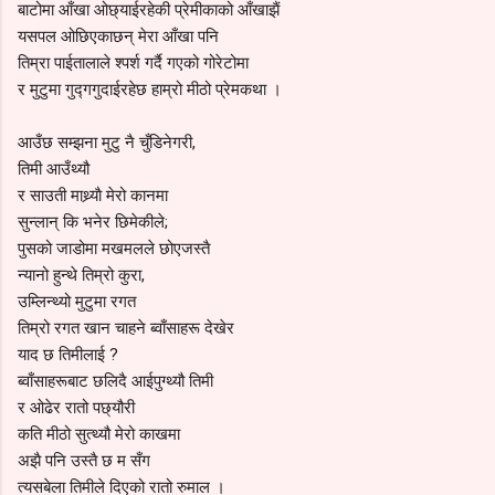
बाटोमा आँखा ओछ्याईरहेकी प्रेमीकाको आँखाझैं
यसपल ओछिएकाछन् मेरा आँखा पनि
तिम्रा पाईतालाले श्पर्श गर्दै गएको गोरेटोमा
र मुटुमा गुद्गगुदाईरहेछ हाम्रो मीठो प्रेमकथा ।
आउँछ सम्झना मुटु नै चुँडिनेगरी,
तिमी आउँथ्यौ
र साउती माथ्र्याै मेरो कानमा
सुन्लान् कि भनेर छिमेकीले;
पुसको जाडोमा मखमलले छोएजस्तै
न्यानो हुन्थे तिम्रो कुरा,
उम्लिन्थ्यो मुटुमा रगत
तिम्रो रगत खान चाहने ब्वाँसाहरू देखेर
याद छ तिमीलाई ?
ब्वाँसाहरूबाट छलिदै आईपुग्थ्यौ तिमी
र ओढेर रातो पछ्यौरी
कति मीठो सुत्थ्यौ मेरो काखमा
अझै पनि उस्तै छ म सँग
त्यसबेला तिमीले दिएको रातो रुमाल ।